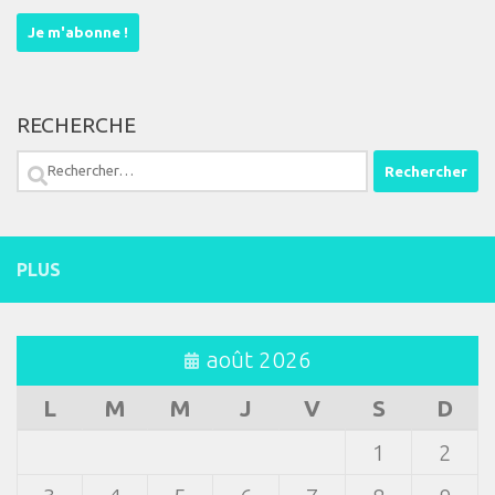
RECHERCHE
Rechercher :
PLUS
août 2026
L
M
M
J
V
S
D
1
2